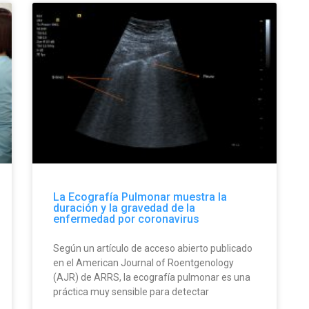
La Ecografía Pulmonar muestra la
duración y la gravedad de la
enfermedad por coronavirus
Según un artículo de acceso abierto publicado
en el American Journal of Roentgenology
(AJR) de ARRS, la ecografía pulmonar es una
práctica muy sensible para detectar