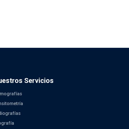
estros Servicios
mografías
sitometría
iografías
ografía