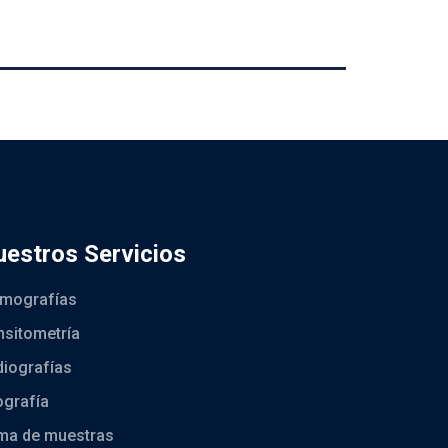
estros Servicios
mografías
sitometría
iografías
ografía
ma de muestras